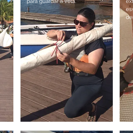
para guardar a vela.
ex
es
de