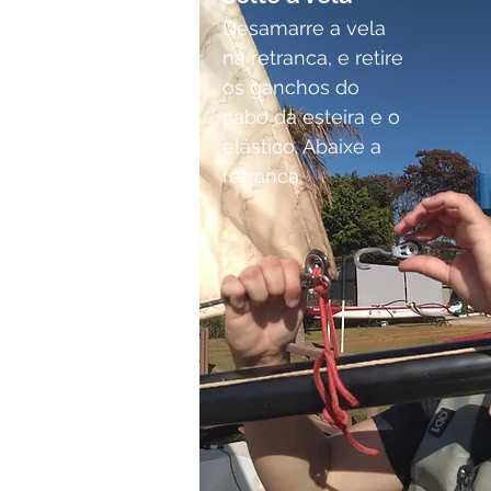
Desamarre a vela
na retranca, e retire
os ganchos do
cabo da esteira e o
elástico. Abaixe a
retranca.