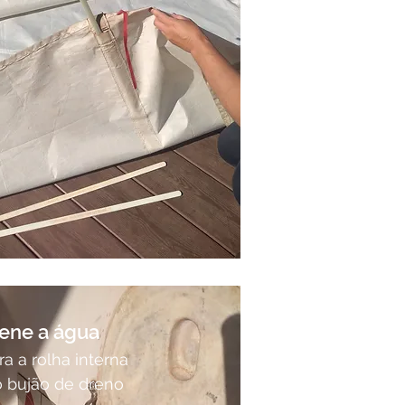
ene a água
ra a rolha interna
o bujão de dreno