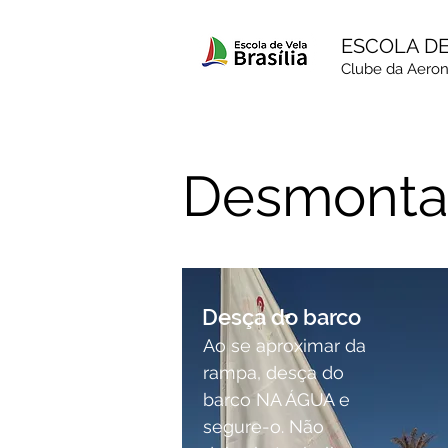
ESCOLA DE
Clube da Aeroná
Desmonta
Desça do barco
Ao se aproximar da
rampa, desça do
barco NA ÁGUA e
segure-o. Não