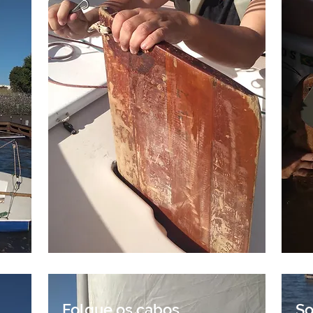
Folgue os cabos
So