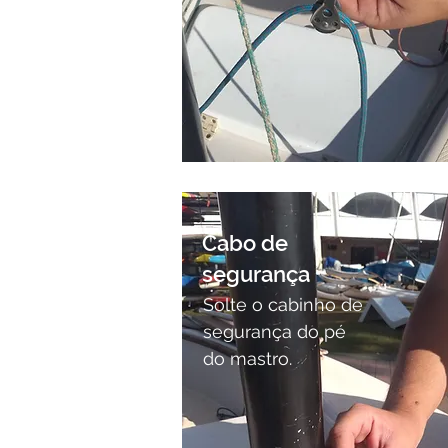
Cabo de
segurança
Solte o cabinho de
segurança do pé
do mastro.