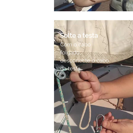
Solte a testa
Com o cabo
folgado,
desconecte o cabo
da testa.