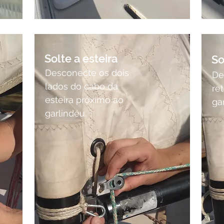
Solte a esteira
So
Desconecte os dois
De
lados do cabo da
re
esteira próximo ao
ga
garlindéu.