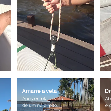
Amarre a vela
Dr
Após enrolar a vela
Ab
dê um nó direito
e 