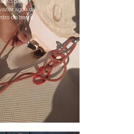
terno para
vaziar água de
ntro do barco.