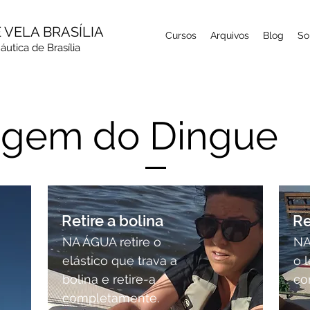
 VELA BRASÍLIA
Cursos
Arquivos
Blog
So
utica de Brasília
gem do Dingue
Retire a bolina
Re
NA ÁGUA retire o
NA
elástico que trava a
o 
bolina e retire-a
co
completamente.