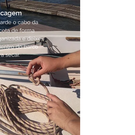
ecagem
arde o cabo da
cota de forma
ganizada e deixe-
dentro do barco
ra secar.