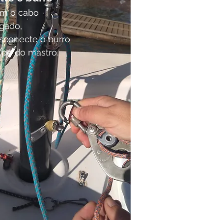
m o cabo
lgado,
sconecte o burro
 pé do mastro.