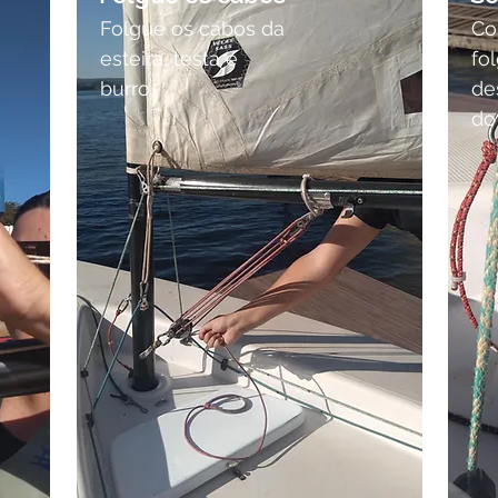
Folgue os cabos da
Co
esteira, testa e
fo
burro.
de
do