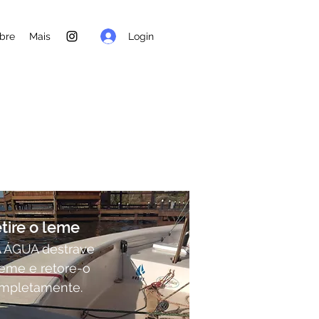
Login
bre
Mais
tire o leme
 ÁGUA destrave
leme e retore-o
mpletamente.