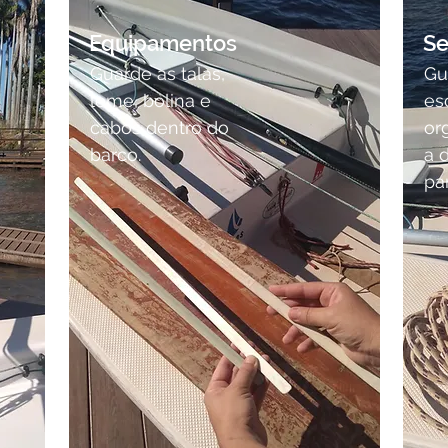
Equipamentos
S
Guarde as talas,
Gu
leme, bolina e
es
cabos dentro do
or
barco.
a 
pa