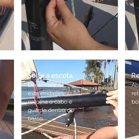
Solte a escota
Re
Desamarre as
Ab
extremidades,
ret
recolha o cabo e
bo
guarde dentro do
barco.