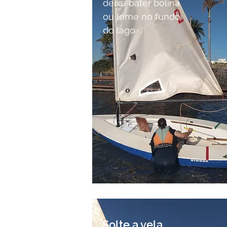
deixe bater bolina
ou leme no fundo
do lago.
Solte a vela