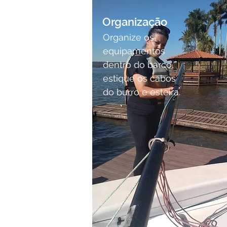
Organização
Organize os
equipamentos
dentro do barco,
estique os cabos
do burro e esteira.