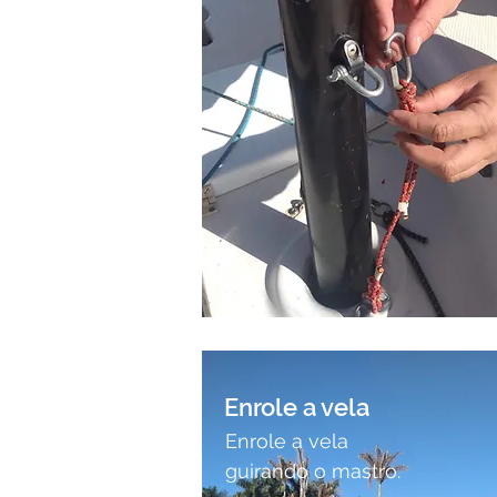
Enrole a vela
Enrole a vela
guirando o mastro.