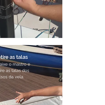
tire as talas
aixe o mastro e
ire as talas dos
lsos da vela.